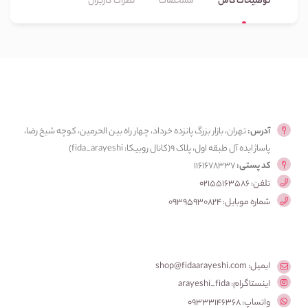
توضیحات کامل
مشخصات
نظرات کاربران
آدرس:
تهران، بازار بزرگ پانزده خرداد، چهار راه بین الحرمین، کوچه شیخ رضا،
پاساژ ایده آل طبقه اول، پلاک ۹(کانال روبیکا: fida_arayeshi)
کد پستی:
1161678337
تلفن: 02155163586
شماره موبایل: 09395930824
ایمیل: shop@fidaarayeshi.com
اینستاگرام: arayeshi_fida
واتساپ: 09333146368