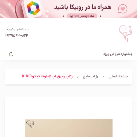
با ما تماس بگیرید
09395930824
جشنواره فروش ویژه
صفحه اصلی
رژ لب مایع
رژلب و برق لب 2 طرفه کیکو KIKO