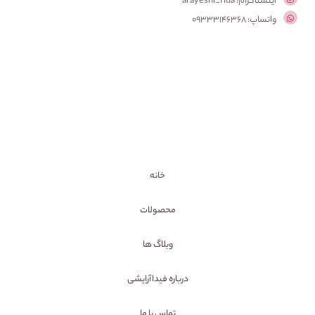
اینستاگرام: arayeshi_fida
واتساپ: 09333146368
خانه
محصولات
وبلاگ ها
درباره فیداآرایشی
تماس با ما