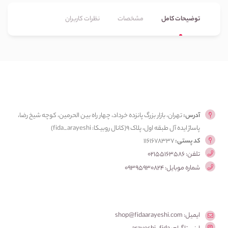
توضیحات کامل
مشخصات
نظرات کاربران
آدرس:
تهران، بازار بزرگ پانزده خرداد، چهار راه بین الحرمین، کوچه شیخ رضا،
پاساژ ایده آل طبقه اول، پلاک ۹(کانال روبیکا: fida_arayeshi)
کد پستی:
1161678337
تلفن: 02155163586
شماره موبایل: 09395930824
ایمیل: shop@fidaarayeshi.com