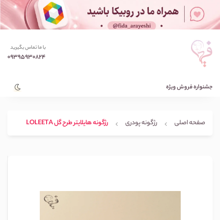
با ما تماس بگیرید
09395930824
جشنواره فروش ویژه
صفحه اصلی
رژگونه پودری
رژگونه هایلایتر طرح گل LOLEETA