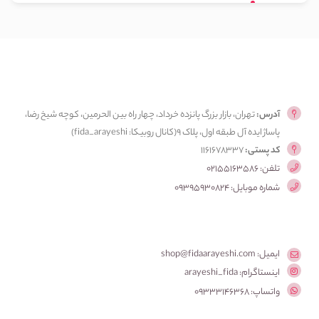
آدرس:
تهران، بازار بزرگ پانزده خرداد، چهار راه بین الحرمین، کوچه شیخ رضا،
پاساژ ایده آل طبقه اول، پلاک ۹(کانال روبیکا: fida_arayeshi)
کد پستی:
1161678337
تلفن: 02155163586
شماره موبایل: 09395930824
ایمیل: shop@fidaarayeshi.com
اینستاگرام: arayeshi_fida
واتساپ: 09333146368