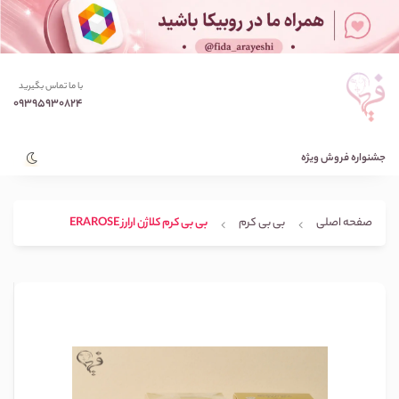
با ما تماس بگیرید
09395930824
جشنواره فروش ویژه
صفحه اصلی
بی بی کرم
بی بی کرم کلاژن ارارز ERAROSE