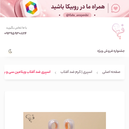
با ما تماس بگیرید
09395930824
جشنواره فروش ویژه
صفحه اصلی
اسپری | کرم ضد آفتاب
اسپری ضد آفتاب ویتامین سی و برنج