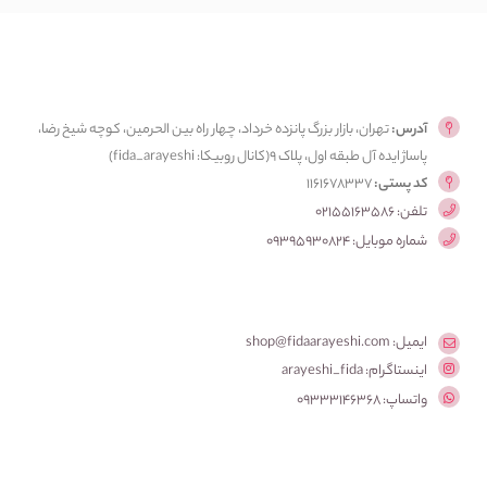
آدرس:
تهران، بازار بزرگ پانزده خرداد، چهار راه بین الحرمین، کوچه شیخ رضا،
پاساژ ایده آل طبقه اول، پلاک ۹(کانال روبیکا: fida_arayeshi)
کد پستی:
1161678337
تلفن: 02155163586
شماره موبایل: 09395930824
ایمیل: shop@fidaarayeshi.com
اینستاگرام: arayeshi_fida
واتساپ: 09333146368