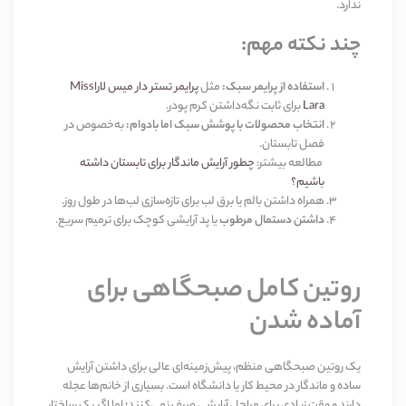
ندارد
.
چند نکته مهم
:
استفاده از پرایمر سبک
:
مثل
پرایمر تستر دار میس لارا
Miss
Lara
برای ثابت نگه‌داشتن کرم پودر
.
انتخاب محصولات با پوشش سبک اما بادوام
:
به‌خصوص در
فصل تابستان
.
مطالعه بیشتر
:
چطور آرایش ماندگار برای تابستان داشته
باشیم؟
همراه داشتن بالم یا برق لب
برای تازه‌سازی لب‌ها در طول روز
.
داشتن دستمال مرطوب
یا پد آرایشی کوچک
برای ترمیم سریع
.
روتین کامل صبحگاهی برای
آماده شدن
یک روتین صبحگاهی منظم، پیش‌زمینه‌ای عالی برای داشتن آرایش
ساده و ماندگار در محیط کار یا دانشگاه است. بسیاری از خانم‌ها عجله
دارند و وقت زیادی برای مراحل آرایشی صرف نمی‌کنند؛ اما اگر یک ساختار