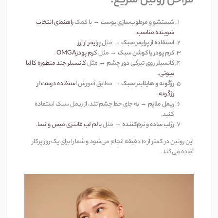
مراحل روتین سریع
:
شستشو و مرطوب‌سازی پوست
→
با کمک
راهنمای انتخاب
شوینده مناسب
.
استفاده از پرایمر سبک
→
مثل
پرایمر ارا رز
.
کرم پودر یا کوشن سبک
→
مثل
کرم پودر
OMGA
.
کانسیلر روی تیرگی دور چشم
→
مثل
کانسیلر چند منظوره کالیا
بیوتی
.
رژگونه و هایلایتر سبک
→
مطابق آموزش
استفاده درست از
رژگونه
.
ریمل ملایم
→
به جای خط چشم تند، از ریمل سبک استفاده
کنید
.
رژلب ساده و نرم‌کننده
→
مثل
بالم لب فانتزی میس وانسا
.
این روتین در کمتر از
۱۰
دقیقه انجام می‌شود و شما را برای یک روز پرکار
آماده می‌کند
.