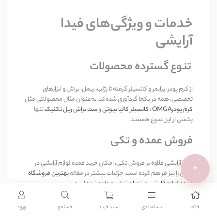
خدمات و ویژگی‌های فیدا
آرایشی
تنوع گسترده محصولات
از کرم پودر، پرایمر و کانسیلر گرفته تا رژلب، ریمل، براش و ابزارهای
تخصصی، همه در یکجا گردآوری شده‌اند. به‌عنوان مثال محصولاتی مثل
کرم پودر
OMGA
،
کانسیلر کالیا بیوتی
و
ست براش ریل تکنیک
تنها
بخشی از این تنوع هستند
.
فروش عمده و تکی
فیدا آرایشی علاوه بر فروش تکی، امکان خرید عمده لوازم آرایشی در
+
تهران را نیز فراهم کرده است. جزئیات بیشتر در مقاله
بهترین فروشگاه
عمده لوازم آرایشی در تهران
توضیح داده شده است
.
ضمانت اصالت کالا
خانه
دسته‌بندی‌
سبد خرید
جستجو
ورود