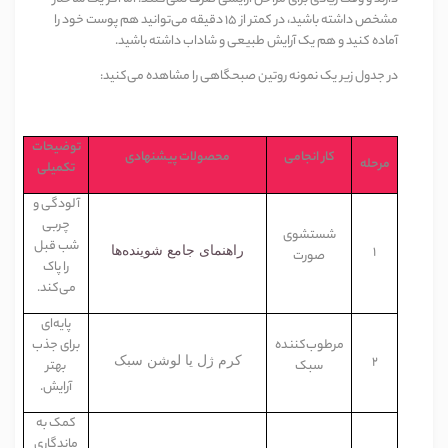
مشخص داشته باشید، در کمتر از
۱۵
دقیقه می‌توانید هم پوست خود را
آماده کنید و هم یک آرایش طبیعی و شاداب داشته باشید
.
در جدول زیر یک نمونه روتین صبحگاهی را مشاهده می‌کنید
:
توضیحات
کار انجامی
محصولات پیشنهادی
مرحله
تکمیلی
آلودگی و
چربی
شستشوی
شب قبل
1
راهنمای جامع شوینده‌ها
صورت
را پاک
می‌کند
.
پایه‌ای
مرطوب‌کننده
برای جذب
2
کرم ژل یا لوشن سبک
سبک
بهتر
آرایش
.
کمک به
ماندگاری