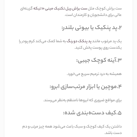
ست براش کوچک مثل
ست براش ریل تکنیک مینی 10 تیکه
گزینه‌ای
عالی برای دانشجویان و کارمندان است
.
2.پد پنکیک یا بیوتی بلندر
:
یک پد مرغوب مانند
پد پنکک دو رنگ
به شما کمک می‌کند کرم پودر را
یکدست روی پوست پخش کنید
.
3.آینه کوچک جیبی
:
همیشه به درد ترمیم سریع می‌خورد
.
4.موچین یا ابزار مرتب‌سازی ابرو
:
برای مواقع ضروری که ابروها نامنظم به‌نظر می‌رسند
.
5.کیف
دست
ه‌بندی
شده
:
داشتن یک کیف کوچک و سبک باعث می‌شود همه چیز مرتب و دم
دست باشد
.