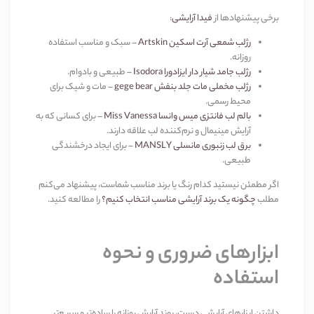
برخی پیشنهادها از
فیدا آرایشی
:
رژلب شمعی آرت اسکین
Artskin
–
سبک و مناسب استفاده
روزانه
.
رژلب جامد شیار دار ایزادورا
Isodora
–
طبیعی و بادوام
.
رژلب مخملی مات جلد بنفش
gege bear
–
مات و شیک برای
محیط رسمی
.
بالم لب فانتزی میس وانسا
Miss Vanessa
–
برای کسانی که به
آرایش مینیمال و نرم‌کننده لب علاقه دارند
.
برق لب زنبوری مانسلی
MANSLY
–
برای ایجاد درخشندگی
طبیعی
.
اگر مطمئن نیستید کدام رنگ یا برند مناسب شماست، پیشنهاد می‌کنم
مطلب
چگونه یک برند آرایشی مناسب انتخاب کنیم؟
را مطالعه کنید
.
ابزارهای ضروری و نحوه
استفاده
داشتن ابزارهای آرایشی درست، روند آرایش روزانه را ساده‌تر و سریع‌تر