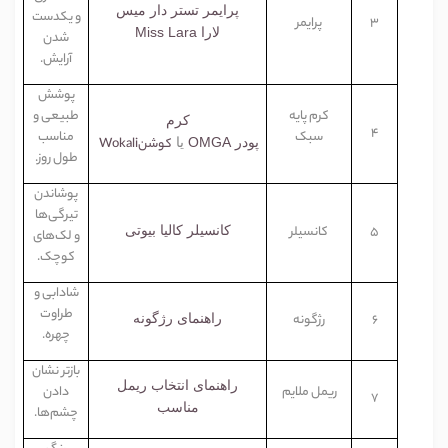
پرایمر تستر دار میس
و یکدست
3
پرایمر
لارا
Miss Lara
شدن
آرایش
.
پوشش
کرم پایه
طبیعی و
کرم
4
سبک
مناسب
پودر
OMGA
یا
کوشن
Wokali
طول روز
.
پوشاندن
تیرگی‌ها
5
کانسیلر
کانسیلر کالیا بیوتی
و لک‌های
کوچک
.
شادابی و
طراوت
6
رژگونه
راهنمای رژگونه
چهره
.
بازتر نشان
راهنمای انتخاب ریمل
ریمل ملایم
دادن
7
مناسب
چشم‌ها
.