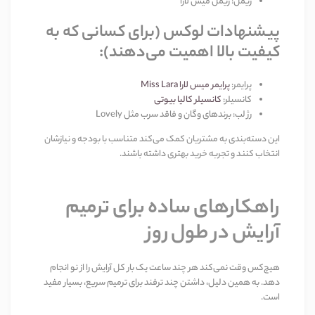
ریمل
:
ریمل میس لارا
پیشنهادات لوکس (برای کسانی که به
کیفیت بالا اهمیت می‌دهند)
:
پرایمر
:
پرایمر میس لارا
Miss Lara
کانسیلر
:
کانسیلر کالیا بیوتی
رژ لب
:
برندهای وگان و فاقد سرب مثل
Lovely
این دسته‌بندی به مشتریان کمک می‌کند متناسب با بودجه و نیازشان
انتخاب کنند و تجربه خرید بهتری داشته باشند
.
راهکارهای ساده برای ترمیم
آرایش در طول روز
هیچ‌کس وقت نمی‌کند هر چند ساعت یک بار کل آرایش را از نو انجام
دهد. به همین دلیل، داشتن چند ترفند برای ترمیم سریع، بسیار مفید
است
.