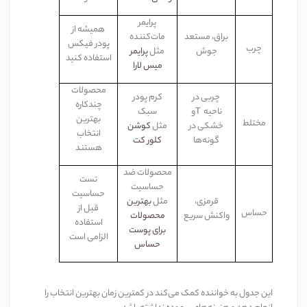
پرایمر
همیشه از
براق، مستعد
مات‌کننده
پودر فیکس
چرب
جوش
مثل
پرایمر
استفاده کنید
میس لارا
محصولات
چربی در
کرم پودر
چندکاره
ناحیه
T
و
سبک
بهترین
مختلط
خشکی در
مثل
کوشن
انتخاب
گونه‌ها
کلور کت
هستند
محصولات ضد
تست
حساسیت
حساسیت
قرمزی،
مثل
بهترین
قبل از
حساس
واکنش سریع
محصولات
استفاده
برای پوست
الزامی است
حساس
این جدول به خواننده کمک می‌کند در کمترین زمان بهترین انتخاب را