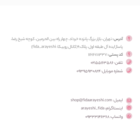
آدرس:
تهران، بازار بزرگ پانزده خرداد، چهار راه بین الحرمین، کوچه شیخ رضا،
پاساژ ایده آل طبقه اول، پلاک ۹(کانال روبیکا: fida_arayeshi)
کد پستی:
1161678337
تلفن: 02155163586
شماره موبایل: 09395930824
ایمیل: shop@fidaarayeshi.com
اینستاگرام: arayeshi_fida
واتساپ: 09333146368