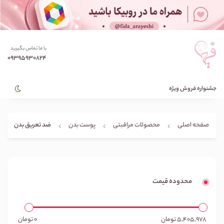
با ما تماس بگیرید
09395930824
جشنواره فروش ویژه
ضد تعریق بدن
صفحه اصلی
محصولات مراقبتی
پوست بدن
محدوده قیمت
5,405,978
تومان
0
تومان