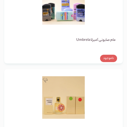
مام صابونی آمبرلا Umbrela
ناموجود