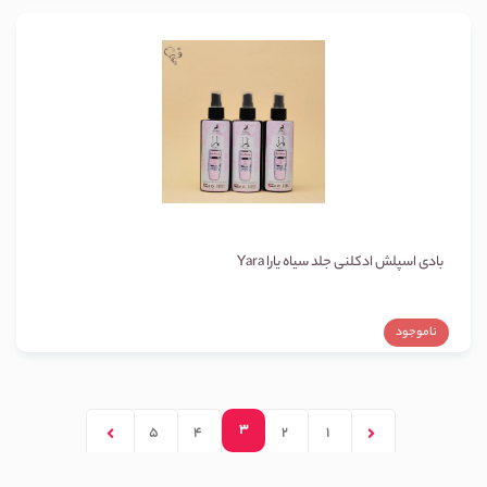
بادی اسپلش ادکلنی جلد سیاه یارا Yara
ناموجود
3
5
4
2
1