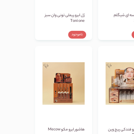
اسه ای شیگلم
ژل ابرو ریملی تونی وان سبز
Toni one
ناموجود
و فندکی پیج وین
هاشور ابرو مکو Mecow