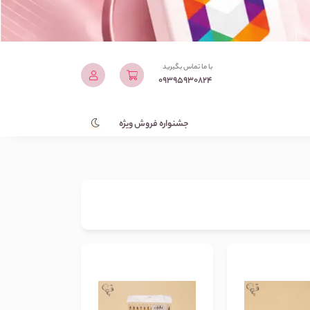
با ما تماس بگیرید
09395930824
جشنواره فروش ویژه