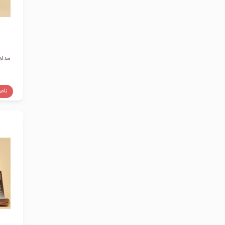
مداد ا
نام