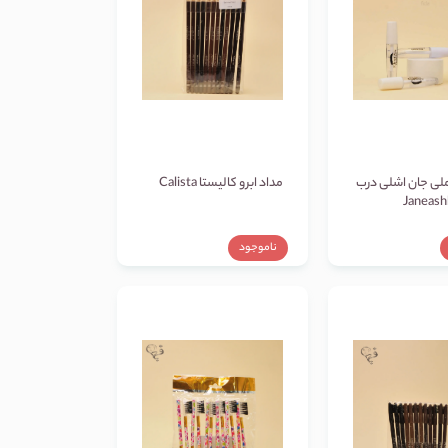
یملی جان اشلی درب
مداد ابرو کالیستا Calista
ناموجود