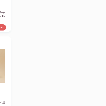
تینت 
olla
نام
ژل اب