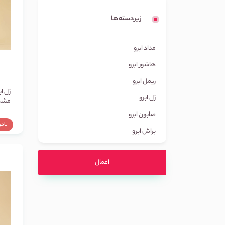
زیردسته‌ها
مداد ابرو
هاشور ابرو
ریمل ابرو
ژل ا
ژل ابرو
مشکی 
صابون ابرو
نام
براش ابرو
اعمال