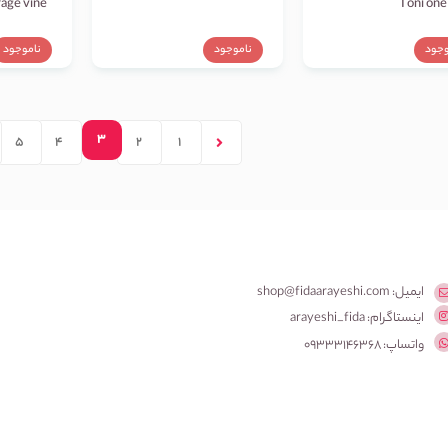
age vine
وجود
ناموجود
ناموجود
3
5
4
2
1
ایمیل: shop@fidaarayeshi.com
اینستاگرام: arayeshi_fida
واتساپ: 09333146368