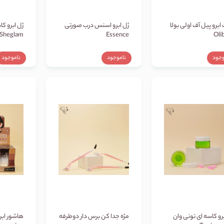
ابرو پیل آف اولی بولا
ژل ابرو اسنس درب صورتی
ژل ابرو ک
Sheglam
Essence
Olib
وجود
ناموجود
ناموجود
رو کاسه ای تونی وان
مژه جدا کن برس دار دوطرفه
هاشور ابر