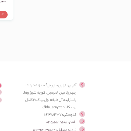
سبز Toni one
نام
آدرس:
تهران، بازار بزرگ پانزده خرداد،
چهار راه بین الحرمین، کوچه شیخ رضا،
پاساژ ایده آل طبقه اول، پلاک ۹(کانال
روبیکا: fida_arayeshi)
کد پستی:
1161678337
تلفن: 02155163586
شماره موبایل: 09395930824