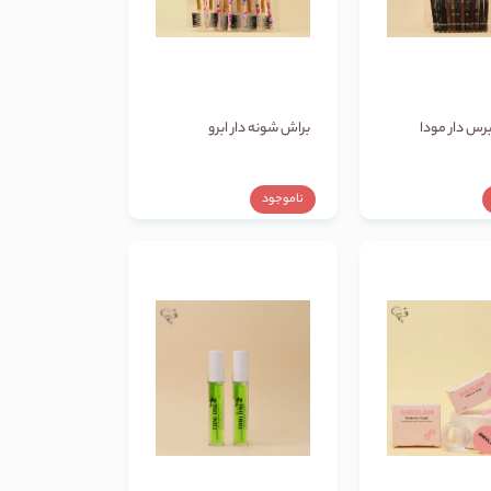
برس دار مودا
براش شونه دار ابرو
ناموجود