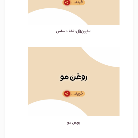
صابون|ژل نقاط حساس
روغن مو