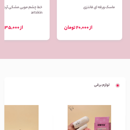
ماسک ورقه ای فانتزی
خط چشم مویی مشکی آرت ا
artskin
از 20,000 تومان
از 135,000 تومان
لوازم برقی