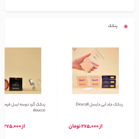
پنکک
پنکک جلد آبی دایسل Deycall
پنکک گرد دوسه لیبل قرمز
doucce
از 275,000 تومان
از 275,000 تومان