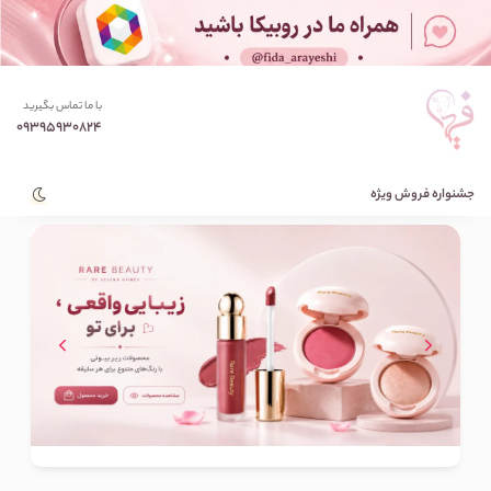
با ما تماس بگیرید
09395930824
جشنواره فروش ویژه