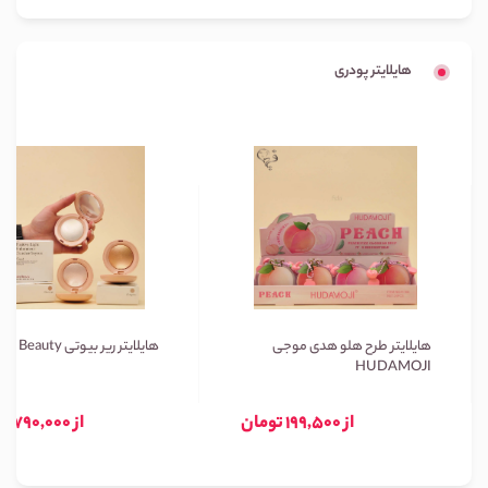
هایلایتر پودری
هایلایتر طرح هلو هدی موجی
هایلایتر ریر بیوتی Rare Beauty
HUDAMOJI
از 199,500 تومان
از 790,000 تومان