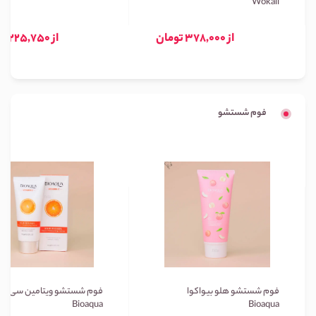
Wokali
از 378,000 تومان
از 225,750 تومان
فوم شستشو
فوم شستشو هلو بیواکوا
فوم شستشو ویتامین سی بیو
Bioaqua
Bioaqua