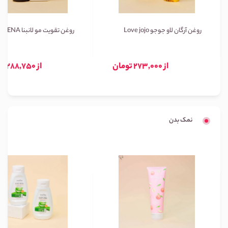
روغن آرگان لاو جوجو Love jojo
روغن تقویت مو لانبنا LANBENA
از 273,000 تومان
از 288,750 تومان
نمک بدن