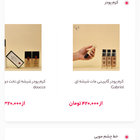
کرم پودر
کرم پودر گابرینی مات شیشه ای
کرم پودر شیشه ای تخت دوسه
doucce
Gabrini
از 420,000 تومان
از 320,000 تومان
خط چشم مویی