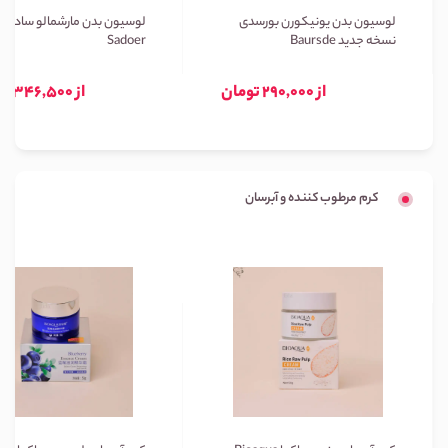
لوسیون بدن یونیکورن بورسدی
لوسیون بدن مارشمالو سادور
نسخه جدید Baursde
Sadoer
از 290,000 تومان
از 346,500 تومان
کرم مرطوب کننده و آبرسان