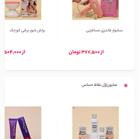
سشوار فانتزی مسافرتی
براش شور برقی کوچک
از 367,500 تومان
از 504,000 تومان
صابون|ژل نقاط حساس