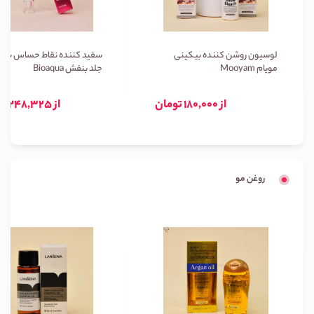
لوسیون روشن کننده بیکینی
سفید کننده نقاط حساس بیوا
مویام Mooyam
جلد بنفش Bioaqua
از 180,000 تومان
از 248,325 تومان
روغن مو