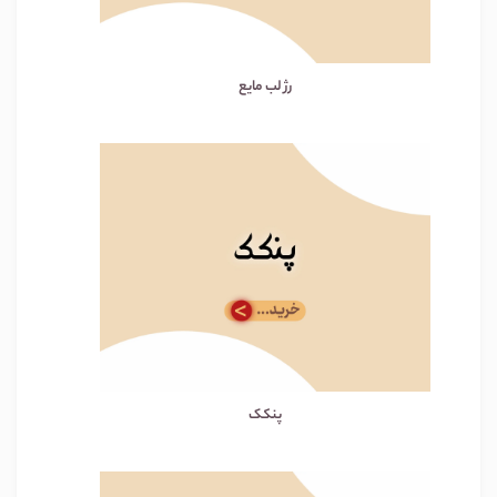
رژ لب مایع
پنکک