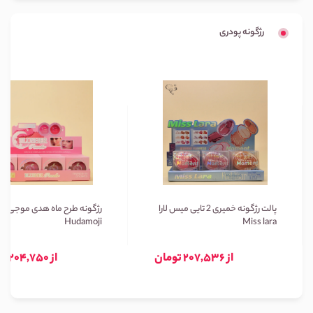
رژگونه پودری
پالت رژگونه خمیری 2 تایی میس لارا
رژگونه طرح ماه هدی موجی
Hudamoji
Miss lara
از 207,536 تومان
از 204,750 تومان