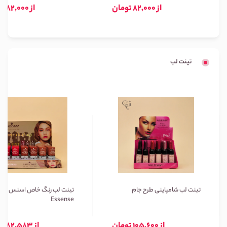
از 82,000 تومان
از 82,000 تومان
تینت لب
تینت لب شامپاینی طرح جام
تینت لب رنگ خاص اسنس
Essense
از 105,600 تومان
از 82,583 تومان