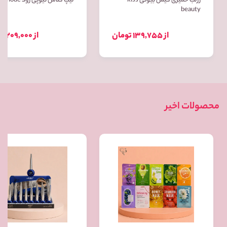
رژلب خمیری کیس بیوتی kiss
لیپ گلاس تیوپی رود Rhode
beauty
از 139,755 تومان
از 209,000 تومان
محصولات اخیر