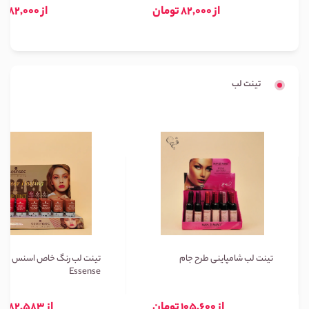
از 82,000 تومان
از 82,000 تومان
تینت لب
تینت لب شامپاینی طرح جام
تینت لب رنگ خاص اسنس
Essense
از 105,600 تومان
از 82,583 تومان