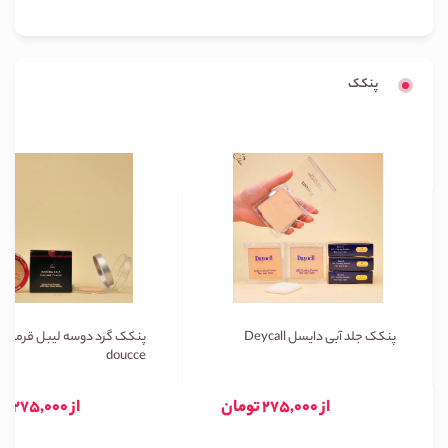
پنکک
پنکک جلد آبی دایسل Deycall
پنکک گرد دوسه لیبل قرمز
doucce
از 275,000 تومان
از 275,000 تومان