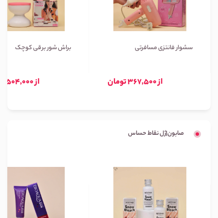
سشوار فانتزی مسافرتی
براش شور برقی کوچک
از 367,500 تومان
از 504,000 تومان
صابون|ژل نقاط حساس