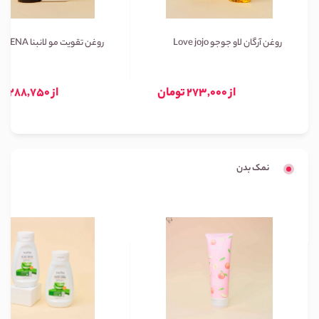
روغن آرگان لاو جوجو Love jojo
روغن تقویت مو لانبنا LANBENA
از 273,000 تومان
از 288,750 تومان
نمک بدن