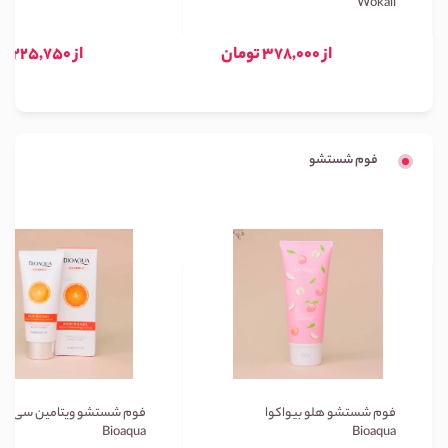
Wokali
از 378,000 تومان
از 225,750 تومان
فوم شستشو
فوم شستشو هلو بیواکوا
فوم شستشو ویتامین سی بیو
Bioaqua
Bioaqua