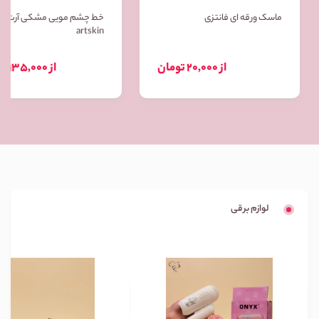
ماسک ورقه ای فانتزی
خط چشم مویی مشکی آرت ا
artskin
از 20,000 تومان
از 135,000 تومان
لوازم برقی