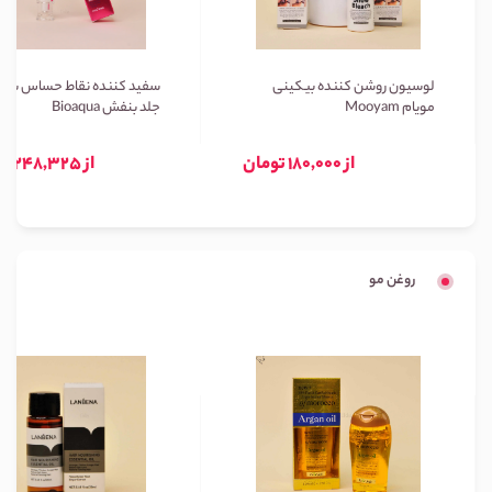
لوسیون روشن کننده بیکینی
سفید کننده نقاط حساس بیوا
مویام Mooyam
جلد بنفش Bioaqua
از 180,000 تومان
از 248,325 تومان
روغن مو