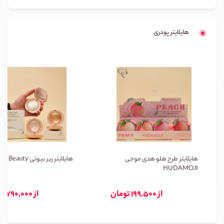
هایلایتر پودری
هایلایتر طرح هلو هدی موجی
هایلایتر ریر بیوتی Rare Beauty
HUDAMOJI
از 199,500 تومان
از 790,000 تومان