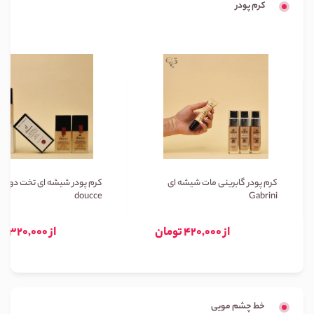
کرم پودر
کرم پودر گابرینی مات شیشه ای
کرم پودر شیشه ای تخت دوسه
doucce
Gabrini
از 420,000 تومان
از 320,000 تومان
خط چشم مویی