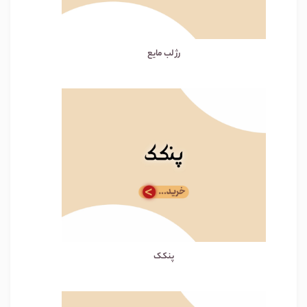
رژ لب مایع
پنکک