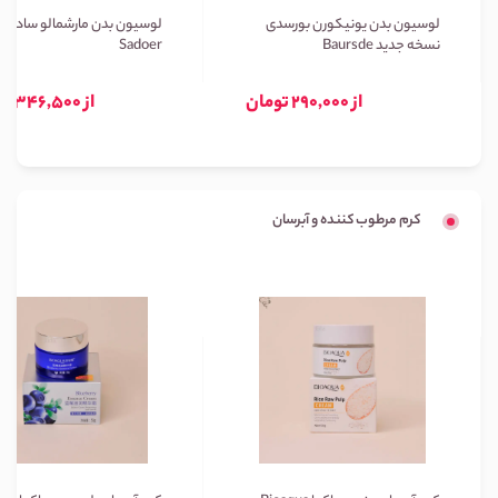
لوسیون بدن یونیکورن بورسدی
لوسیون بدن مارشمالو سادور
نسخه جدید Baursde
Sadoer
از 290,000 تومان
از 346,500 تومان
کرم مرطوب کننده و آبرسان