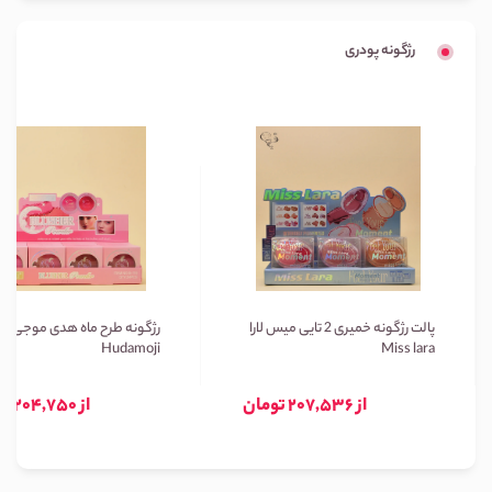
رژگونه پودری
پالت رژگونه خمیری 2 تایی میس لارا
رژگونه طرح ماه هدی موجی
Hudamoji
Miss lara
از 207,536 تومان
از 204,750 تومان