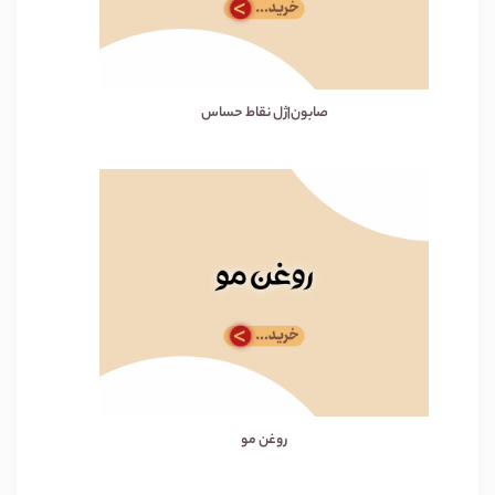
صابون|ژل نقاط حساس
روغن مو