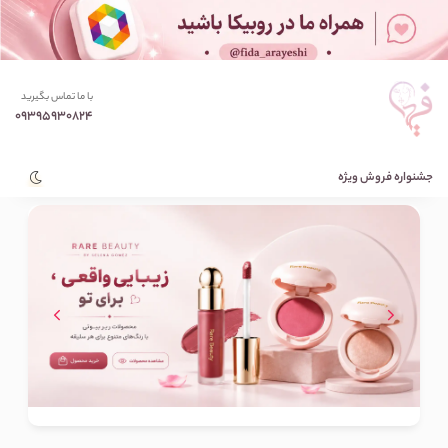
با ما تماس بگیرید
09395930824
جشنواره فروش ویژه