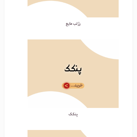
رژ لب مایع
پنکک