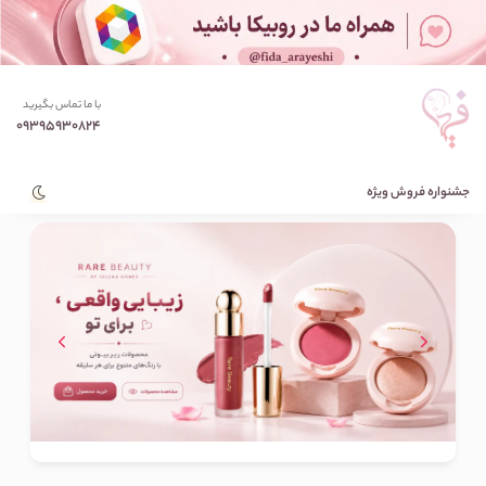
با ما تماس بگیرید
09395930824
جشنواره فروش ویژه