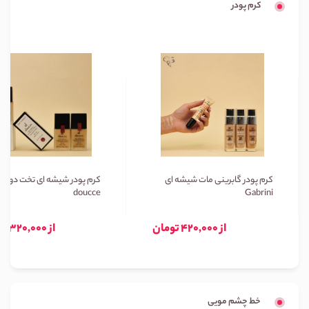
کرم پودر
کرم پودر گابرینی مات شیشه ای
کرم پودر شیشه ای تخت دوسه
doucce
Gabrini
از 420,000 تومان
از 320,000 تومان
خط چشم مویی