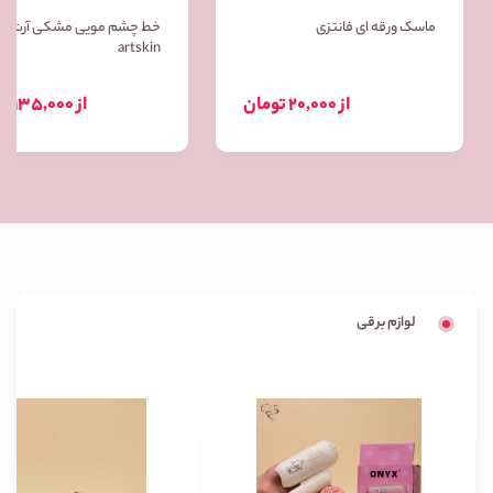
ماسک ورقه ای فانتزی
خط چشم مویی مشکی آرت ا
artskin
از 20,000 تومان
از 135,000 تومان
لوازم برقی