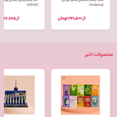
سایه چشم انگشتی هدی موجی
خط چشم رنگی آبنباتی یوشاز
USHAZ
Hudamoji
از 241,500 تومان
از 76,865 تومان
محصولات اخیر