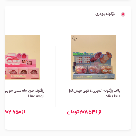
رژگونه پودری
پالت رژگونه خمیری 2 تایی میس لارا
رژگونه طرح ماه هدی موجی
Hudamoji
Miss lara
از 207,536 تومان
از 204,750 تومان