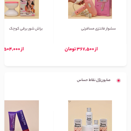
سشوار فانتزی مسافرتی
براش شور برقی کوچک
از 367,500 تومان
از 504,000 تومان
صابون|ژل نقاط حساس