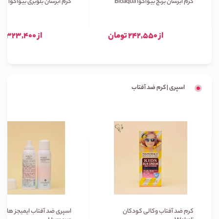
کرم آبرسان برنج بیواکوا Bioaqua
کرم آبرسان بلوبری بیواکوا Bioaqua
از 242,550 تومان
از 323,400 تومان
اسپری | کرم ضد آفتاب
کرم ضد آفتاب وکالی کودکان
اسپری ضد آفتاب ایمیجز هایمی