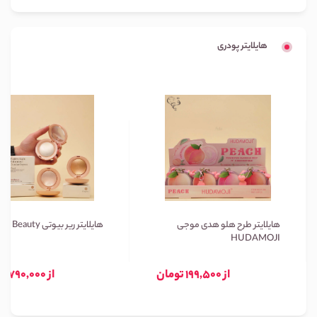
هایلایتر پودری
هایلایتر طرح هلو هدی موجی
هایلایتر ریر بیوتی Rare Beauty
HUDAMOJI
از 199,500 تومان
از 790,000 تومان