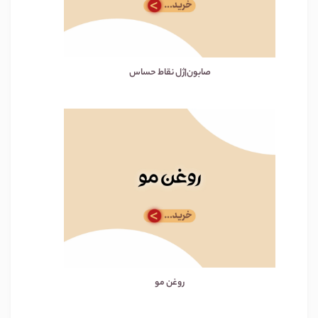
صابون|ژل نقاط حساس
روغن مو