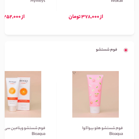
Hymeys
Wokali
از 378,000 تومان
از 252,000 تومان
فوم شستشو
فوم شستشو هلو بیواکوا
فوم شستشو ویتامین سی بیو
Bioaqua
Bioaqua