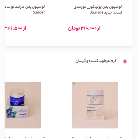
لوسیون بدن یونیکورن بورسدی
لوسیون بدن مارشمالو سادور
نسخه جدید Baursde
Sadoer
از 290,000 تومان
از 346,500 تومان
کرم مرطوب کننده و آبرسان