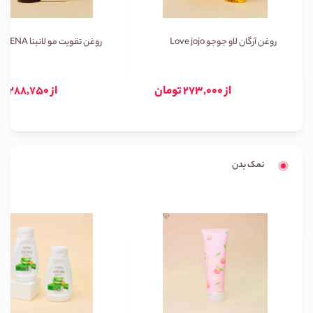
روغن آرگان لاو جوجو Love jojo
روغن تقویت مو لانبنا LANBENA
از 273,000 تومان
از 288,750 تومان
نمک بدن