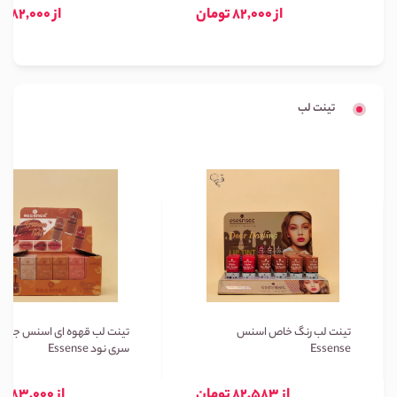
از 82,000 تومان
از 82,000 تومان
تینت لب
تینت لب رنگ خاص اسنس
تینت لب قهوه ای اسنس جعبه 
Essense
سری نود Essense
از 82,583 تومان
از 83,000 تومان