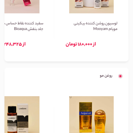
لوسیون روشن کننده بیکینی
سفید کننده نقاط حساس بیوا
مویام Mooyam
جلد بنفش Bioaqua
از 180,000 تومان
از 248,325 تومان
روغن مو