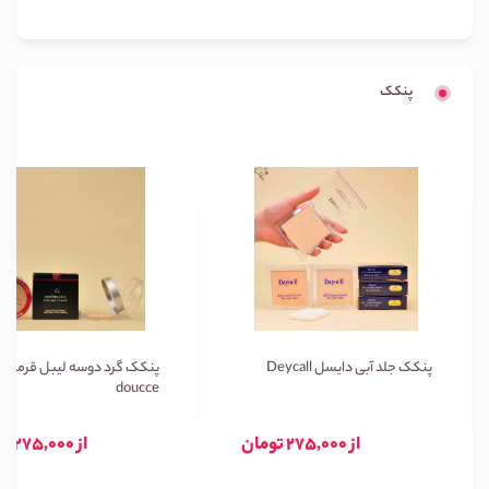
پنکک
پنکک جلد آبی دایسل Deycall
پنکک گرد دوسه لیبل قرمز
doucce
از 275,000 تومان
از 275,000 تومان