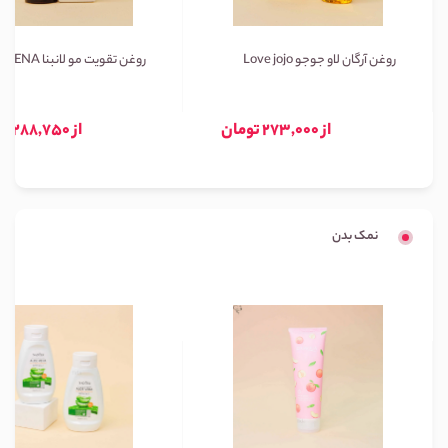
روغن آرگان لاو جوجو Love jojo
روغن تقویت مو لانبنا LANBENA
از 273,000 تومان
از 288,750 تومان
نمک بدن