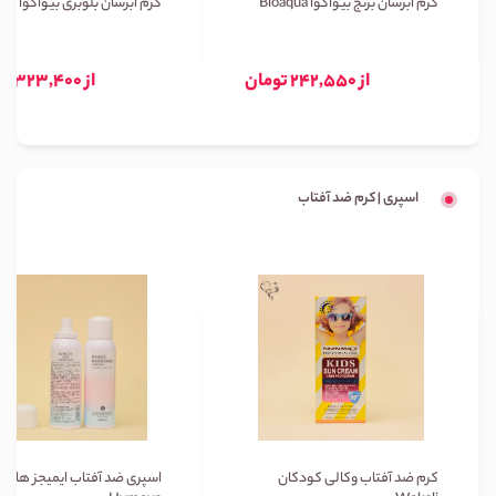
کرم آبرسان برنج بیواکوا Bioaqua
کرم آبرسان بلوبری بیواکوا Bioaqua
از 242,550 تومان
از 323,400 تومان
اسپری | کرم ضد آفتاب
کرم ضد آفتاب وکالی کودکان
اسپری ضد آفتاب ایمیجز هایمی