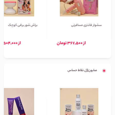
سشوار فانتزی مسافرتی
براش شور برقی کوچک
از 367,500 تومان
از 504,000 تومان
صابون|ژل نقاط حساس