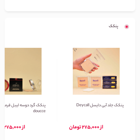
پنکک
پنکک جلد آبی دایسل Deycall
پنکک گرد دوسه لیبل قرمز
doucce
از 275,000 تومان
از 275,000 تومان