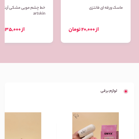
ماسک ورقه ای فانتزی
خط چشم مویی مشکی آرت ا
artskin
از 20,000 تومان
از 135,000 تومان
لوازم برقی