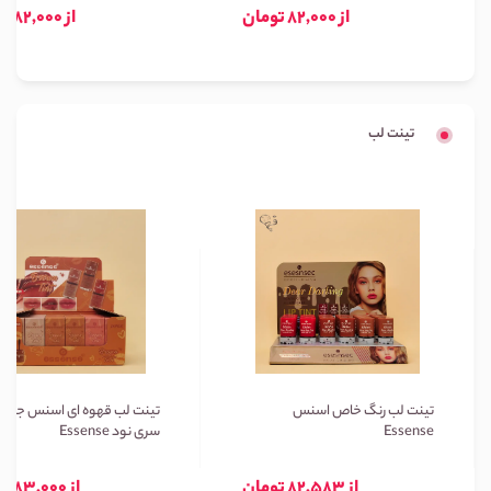
از 82,000 تومان
از 82,000 تومان
تینت لب
تینت لب رنگ خاص اسنس
تینت لب قهوه ای اسنس جعبه 
Essense
سری نود Essense
از 82,583 تومان
از 83,000 تومان