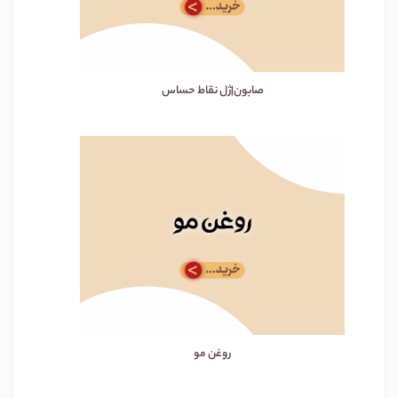
صابون|ژل نقاط حساس
روغن مو