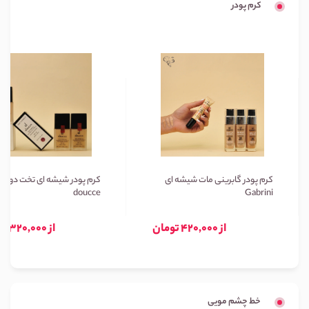
کرم پودر
کرم پودر گابرینی مات شیشه ای
کرم پودر شیشه ای تخت دوسه
doucce
Gabrini
از 420,000 تومان
از 320,000 تومان
خط چشم مویی