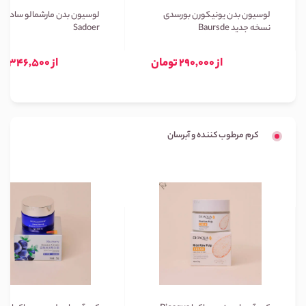
لوسیون بدن یونیکورن بورسدی
لوسیون بدن مارشمالو سادور
نسخه جدید Baursde
Sadoer
از 290,000 تومان
از 346,500 تومان
کرم مرطوب کننده و آبرسان