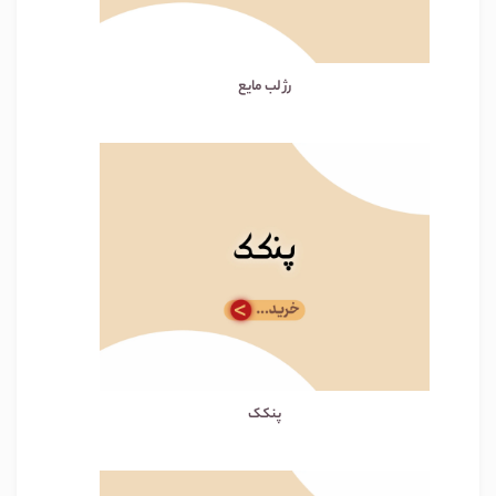
رژ لب مایع
پنکک