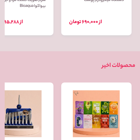
دستگاه میکرودرم پوست
سرم تقویت کننده مژه و ابرو
بیواکوا Bioaqua
از 690,000 تومان
از 95,288 تومان
محصولات اخیر