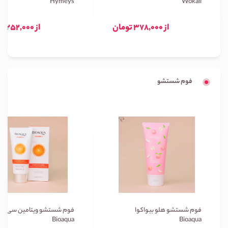
Hymeys
Wokali
از 378,000 تومان
از 252,000 تومان
فوم شستشو
فوم شستشو هلو بیواکوا
فوم شستشو ویتامین سی بیو
Bioaqua
Bioaqua