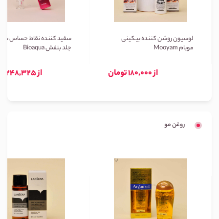
لوسیون روشن کننده بیکینی
سفید کننده نقاط حساس بیوا
مویام Mooyam
جلد بنفش Bioaqua
از 180,000 تومان
از 248,325 تومان
روغن مو