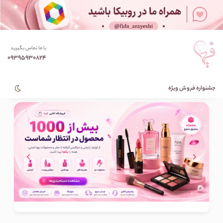
با ما تماس بگیرید
09395930824
جشنواره فروش ویژه