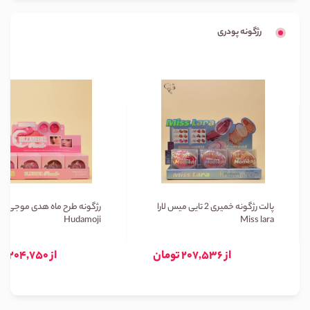
رژگونه پودری
پالت رژگونه خمیری 2 تایی میس لارا
رژگونه طرح ماه هدی موجی
Hudamoji
Miss lara
از 207,536 تومان
از 204,750 تومان