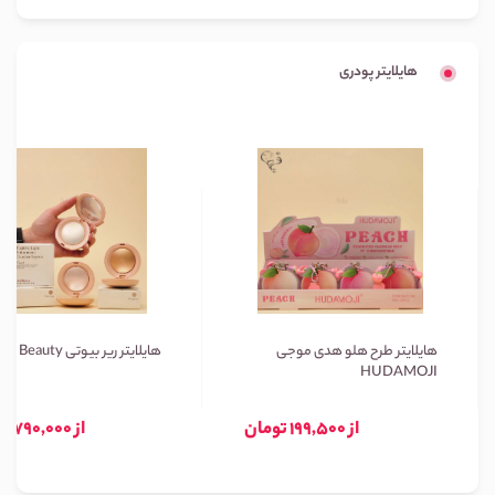
هایلایتر پودری
هایلایتر طرح هلو هدی موجی
هایلایتر ریر بیوتی Rare Beauty
HUDAMOJI
از 199,500 تومان
از 790,000 تومان