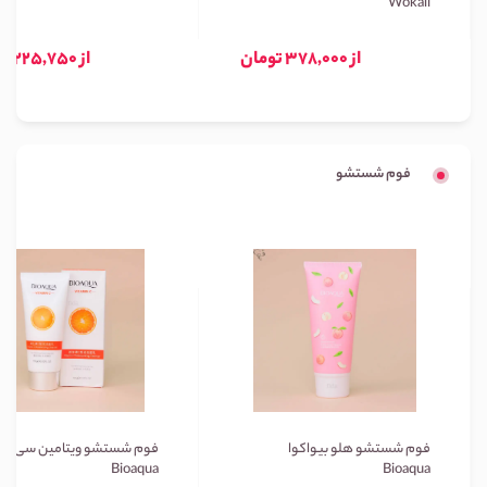
Wokali
از 378,000 تومان
از 225,750 تومان
فوم شستشو
فوم شستشو هلو بیواکوا
فوم شستشو ویتامین سی بیو
Bioaqua
Bioaqua