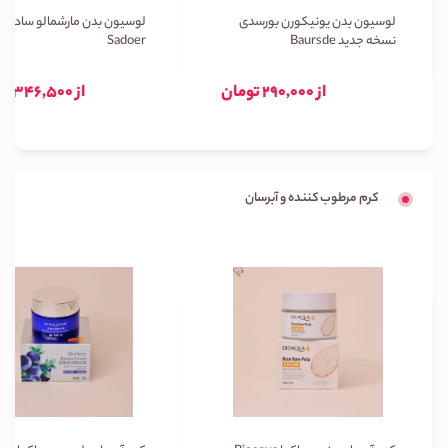
لوسیون بدن یونیکورن بورسدی
لوسیون بدن مارشمالو سادور
نسخه جدید Baursde
Sadoer
از 290,000 تومان
از 346,500 تومان
کرم مرطوب کننده و آبرسان