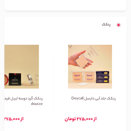
پنکک
پنکک جلد آبی دایسل Deycall
پنکک گرد دوسه لیبل قرمز
doucce
از 275,000 تومان
از 275,000 تومان