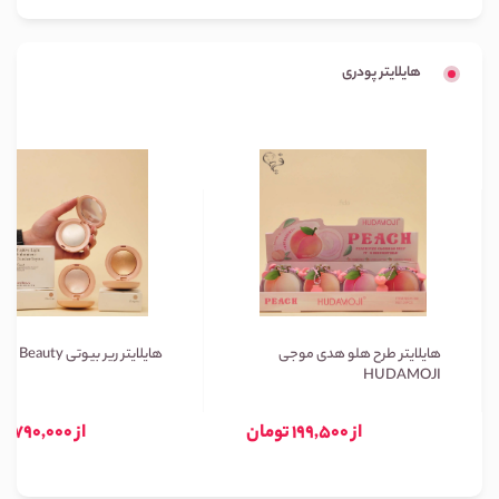
هایلایتر پودری
هایلایتر طرح هلو هدی موجی
هایلایتر ریر بیوتی Rare Beauty
HUDAMOJI
از 199,500 تومان
از 790,000 تومان