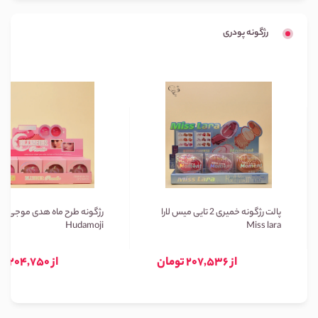
رژگونه پودری
پالت رژگونه خمیری 2 تایی میس لارا
رژگونه طرح ماه هدی موجی
Hudamoji
Miss lara
از 207,536 تومان
از 204,750 تومان