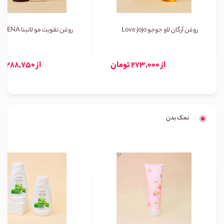
روغن آرگان لاو جوجو Love jojo
روغن تقویت مو لانبنا LANBENA
از 273,000 تومان
از 288,750 تومان
نمک بدن