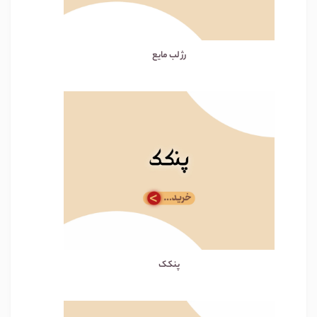
رژ لب مایع
پنکک