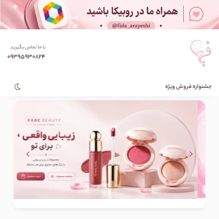
با ما تماس بگیرید
09395930824
جشنواره فروش ویژه