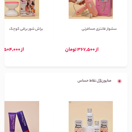
سشوار فانتزی مسافرتی
براش شور برقی کوچک
از 367,500 تومان
از 504,000 تومان
صابون|ژل نقاط حساس