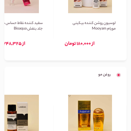
لوسیون روشن کننده بیکینی
سفید کننده نقاط حساس بیوا
مویام Mooyam
جلد بنفش Bioaqua
از 180,000 تومان
از 248,325 تومان
روغن مو