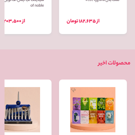
نمک بدن aha وزه veze
شیدینگ لب ا
of noble
از 182,635 تومان
از 203,500 تومان
محصولات اخیر