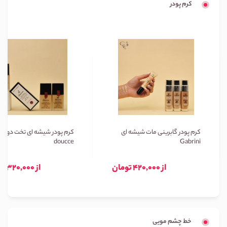
کرم پودر
کرم پودر گابرینی مات شیشه ای
کرم پودر شیشه ای تخت دوسه
doucce
Gabrini
از 420,000 تومان
از 320,000 تومان
خط چشم مویی