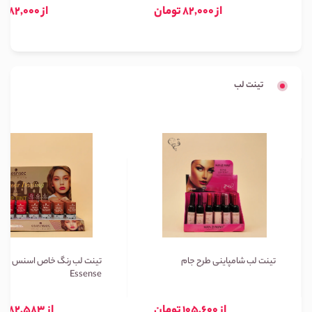
از 82,000 تومان
از 82,000 تومان
تینت لب
تینت لب شامپاینی طرح جام
تینت لب رنگ خاص اسنس
Essense
از 105,600 تومان
از 82,583 تومان