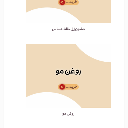
صابون|ژل نقاط حساس
روغن مو