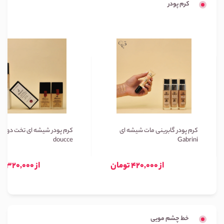
کرم پودر
کرم پودر گابرینی مات شیشه ای
کرم پودر شیشه ای تخت دوسه
doucce
Gabrini
از 420,000 تومان
از 320,000 تومان
خط چشم مویی