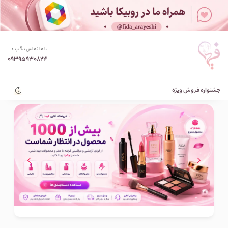
با ما تماس بگیرید
09395930824
جشنواره فروش ویژه