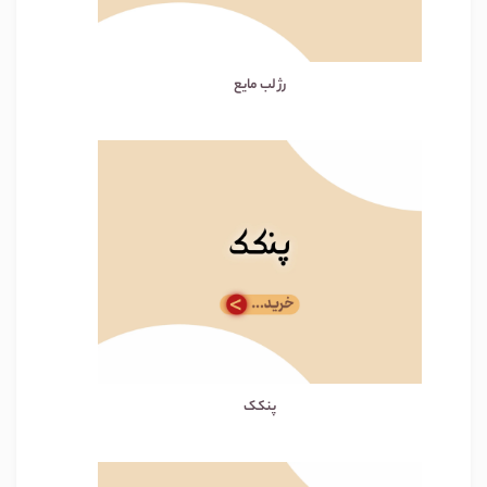
رژ لب مایع
پنکک