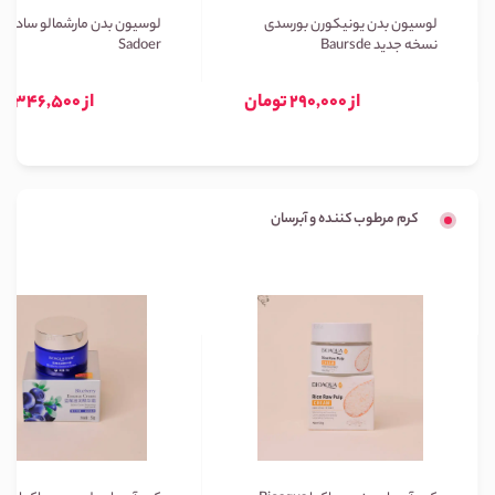
لوسیون بدن یونیکورن بورسدی
لوسیون بدن مارشمالو سادور
نسخه جدید Baursde
Sadoer
از 290,000 تومان
از 346,500 تومان
کرم مرطوب کننده و آبرسان