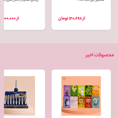
هاشور ابرو مک Mac
رژمایع تستردار گاش سری نود Gush
از 120,698 تومان
از 100,000 تومان
محصولات اخیر