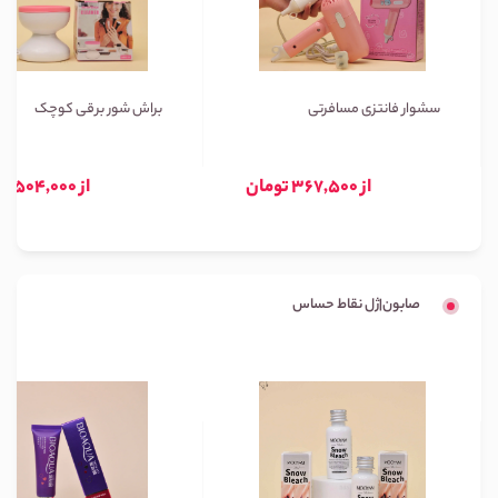
سشوار فانتزی مسافرتی
براش شور برقی کوچک
از 367,500 تومان
از 504,000 تومان
صابون|ژل نقاط حساس