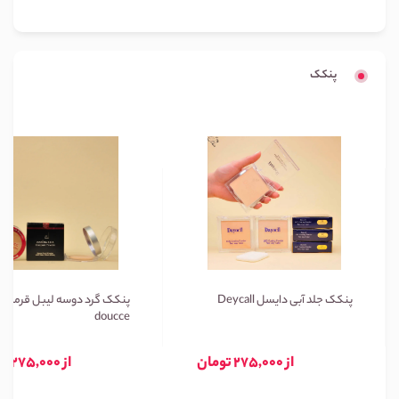
پنکک
پنکک جلد آبی دایسل Deycall
پنکک گرد دوسه لیبل قرمز
doucce
از 275,000 تومان
از 275,000 تومان