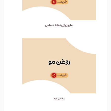
صابون|ژل نقاط حساس
روغن مو