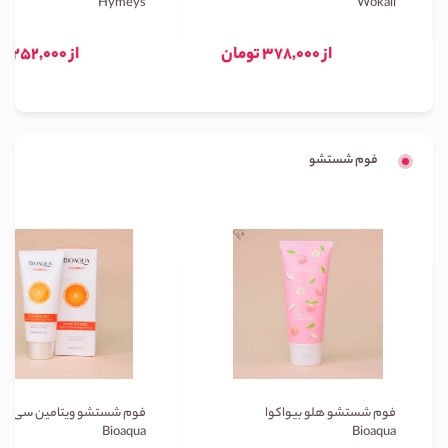
Hymeys
Wokali
از 378,000 تومان
از 252,000 تومان
فوم شستشو
فوم شستشو هلو بیواکوا
فوم شستشو ویتامین سی بیو
Bioaqua
Bioaqua