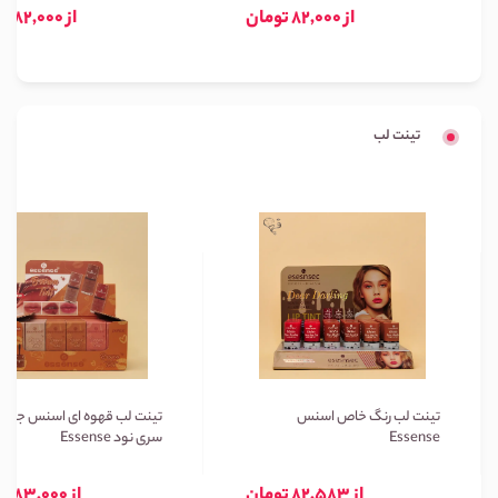
از 82,000 تومان
از 82,000 تومان
تینت لب
تینت لب رنگ خاص اسنس
تینت لب قهوه ای اسنس جعبه 
Essense
سری نود Essense
از 82,583 تومان
از 83,000 تومان