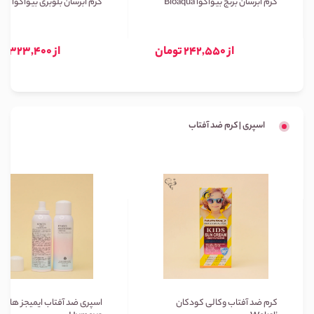
کرم آبرسان برنج بیواکوا Bioaqua
کرم آبرسان بلوبری بیواکوا Bioaqua
از 242,550 تومان
از 323,400 تومان
اسپری | کرم ضد آفتاب
کرم ضد آفتاب وکالی کودکان
اسپری ضد آفتاب ایمیجز هایمی