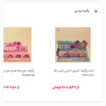
رژگونه پودری
پالت رژگونه خمیری 2 تایی میس لارا
رژگونه طرح ماه هدی موجی
Hudamoji
Miss lara
از 207,536 تومان
از 204,750 تومان