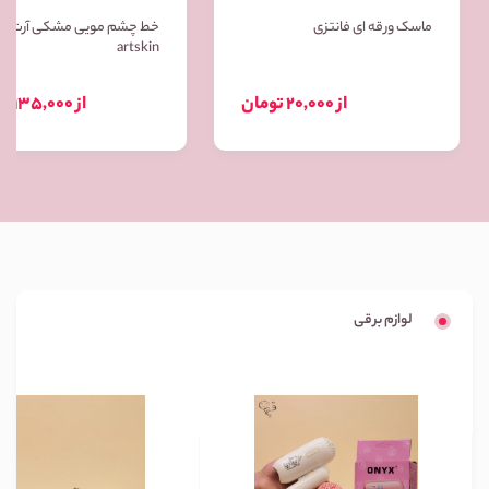
ماسک ورقه ای فانتزی
خط چشم مویی مشکی آرت ا
artskin
از 20,000 تومان
از 135,000 تومان
لوازم برقی