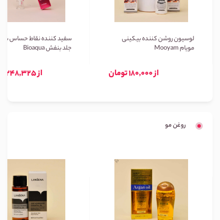
لوسیون روشن کننده بیکینی
سفید کننده نقاط حساس بیوا
مویام Mooyam
جلد بنفش Bioaqua
از 180,000 تومان
از 248,325 تومان
روغن مو