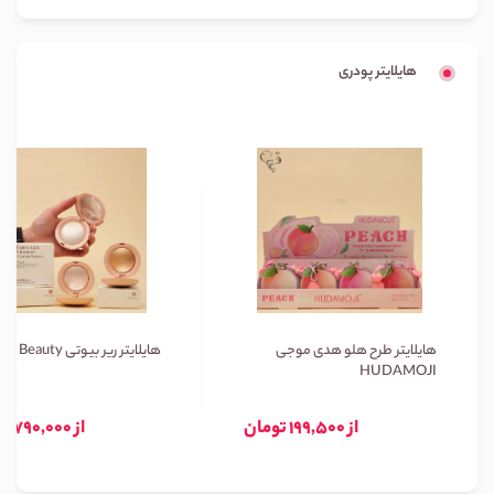
هایلایتر پودری
هایلایتر طرح هلو هدی موجی
هایلایتر ریر بیوتی Rare Beauty
HUDAMOJI
از 199,500 تومان
از 790,000 تومان