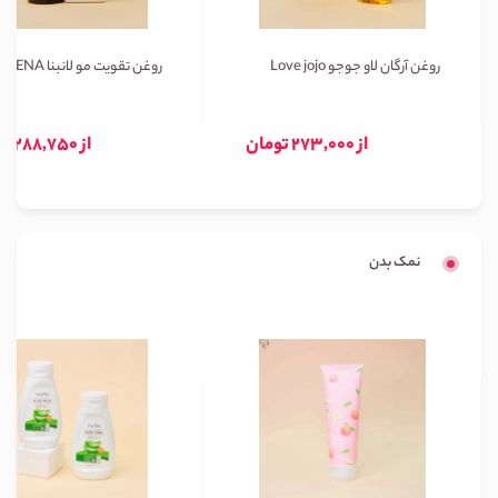
روغن آرگان لاو جوجو Love jojo
روغن تقویت مو لانبنا LANBENA
از 273,000 تومان
از 288,750 تومان
نمک بدن